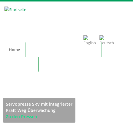
Direkt zum Inhalt
Home
Unternehmen
Produkte
Technologie
Kontakt
News
Merkzettel
Servopresse SRV mit integrierter
Kraft-Weg-Überwachung
Zu den Pressen