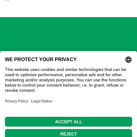
GECHTER GmbH
Kontakt
Adresse:
Gechter GmbH
Ostring 3
90587 Obermichelbach
Tel:
0911 / 98 28 73-20
E-Mail:
verkauf@gechter.com