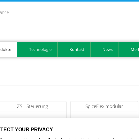
mance
odukte
Technologie
Kontakt
News
Merk
ZS - Steuerung
SpiceFlex modular