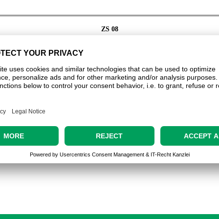
ZS 08
euerungen. Bedienung komplett über HMI. Mehrsprachige Menüführung, e
oder Ausgang)