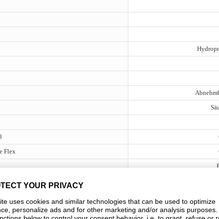
Hydropn
Abnehmb
Sä
8
e Flex