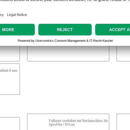
fthub 12 mm
X1 = Hub 100 mm davon Krafthub 12 mm
Hublänge Sonder auf Anfrage
afthub 6 mm
Fußtaster verdrahtet mit Steckanschluss für
SpiceFlex / D-Con