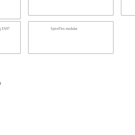
ng ES07
SpiceFlex modular
x