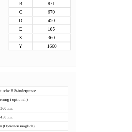
B
871
C
670
D
450
E
185
X
360
Y
1660
ische H Ständerpresse
erung ( optional )
360 mm
450 mm
m (Optionen möglich)