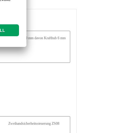
X1 = Hub 50 mm davon Krafthub 6 mm
Zweihandsicherheitssteuerung ZS08