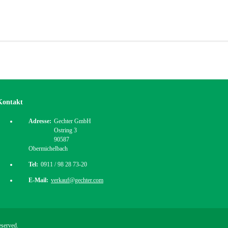
Kontakt
Adresse:
Gechter GmbH
Ostring 3
90587
Obermichelbach
Tel:
0911 / 98 28 73-20
E-Mail:
verkauf@gechter.com
eserved.