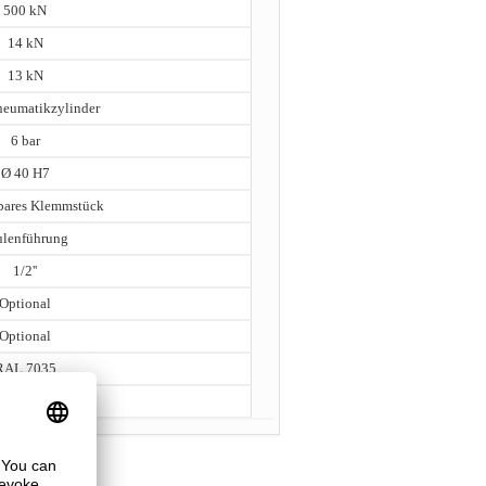
500 kN
14 kN
13 kN
eumatikzylinder
6 bar
Ø 40 H7
ares Klemmstück
ulenführung
1/2''
Optional
Optional
RAL 7035
520 kg