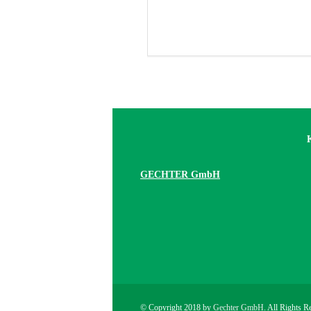
GECHTER GmbH
© Copyright 2018 by
Gechter GmbH
. All Rights R