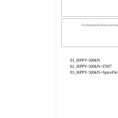
Zweihandsicherheitssteueru
01_HPPV-500kN
02_HPPV-500kN+ZS07
03_HPPV-500kN+SpiceFle