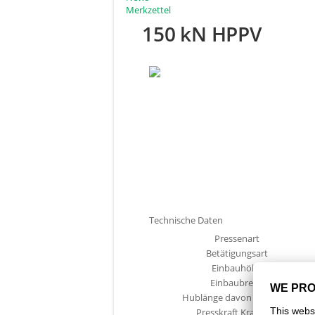
Merkzettel
150 kN HPPV
Technische Daten
Pressenart
Betätigungsart
Einbauhöhe
Einbaubreite
Hublänge davon Krafthub
Presskraft Krafthub