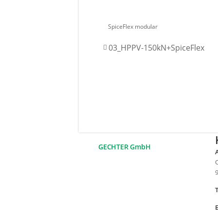
SpiceFlex modular
03_HPPV-150kN+SpiceFlex
GECHTER GmbH
O
T