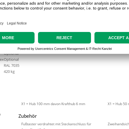
6,5 kN
6,2 kN
Hydropneumatikzylinder
6 bar
Ø 25 H7
Abnehmbares Klemmstück
Säulenführung
1/2''
Optional
lex
Optional
RAL 7035
420 kg
X1 = Hub 100 mm davon Krafthub 6 mm
X1 = Hub 50
m
Zubehör
Fußtaster verdrahtet mit Steckanschluss für
Zweihandsich