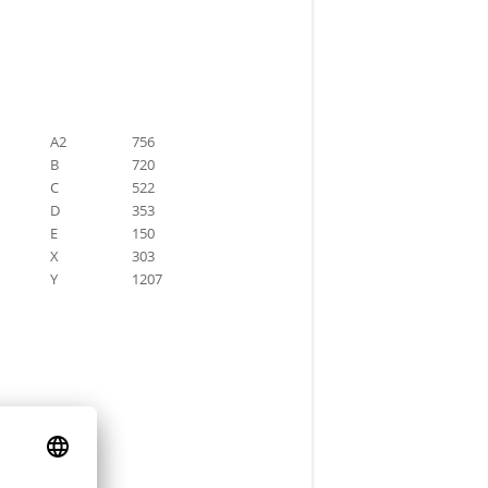
A2
756
B
720
C
522
D
353
E
150
X
303
Y
1207