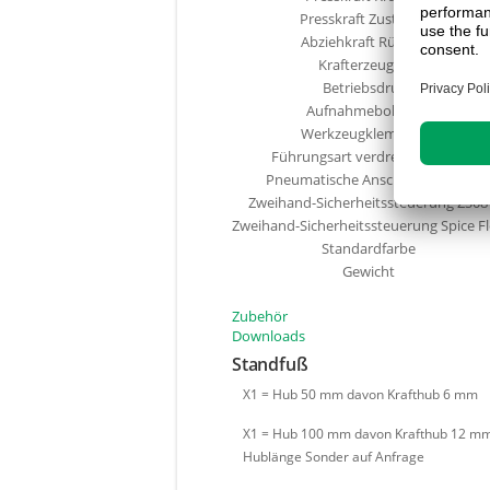
Presskraft Zustellhub
Abziehkraft Rückhub
Krafterzeugung
Betriebsdruck
Aufnahmebohrung
Werkzeugklemmung
Führungsart verdrehgesichert
Pneumatische Anschlussleitung
Zweihand-Sicherheitssteuerung ZS08
Zweihand-Sicherheitssteuerung Spice F
Standardfarbe
Gewicht
Zubehör
Downloads
Standfuß
X1 = Hub 50 mm davon Krafthub 6 mm
X1 = Hub 100 mm davon Krafthub 12 m
Hublänge Sonder auf Anfrage