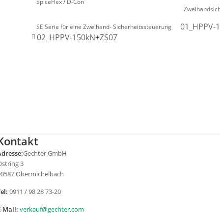
SpiceFlex / D-Con
Zweihandsich
01_HPPV-
SE Serie für eine Zweihand- Sicherheitssteuerung
02_HPPV-150kN+ZS07
Kontakt
Adresse:
Gechter GmbH
string 3
90587 Obermichelbach
el:
0911 / 98 28 73-20
E-Mail:
verkauf@gechter.com