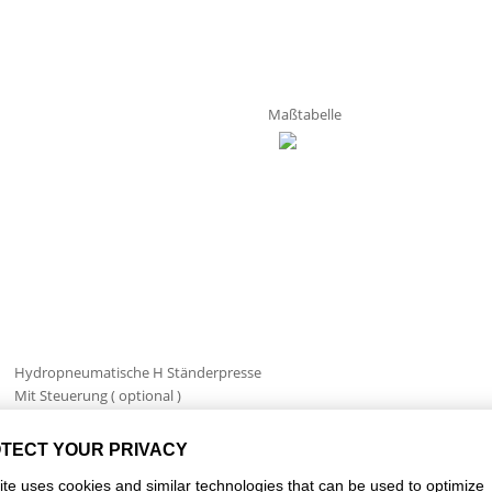
Maßtabelle
Hydropneumatische H Ständerpresse
Mit Steuerung ( optional )
303 mm
353 mm
50 mm / 6 mm (Optionen möglich)
150 kN